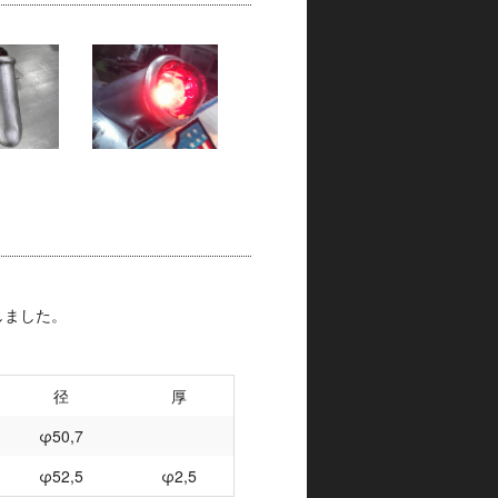
しました。
径
厚
φ50,7
φ52,5
φ2,5