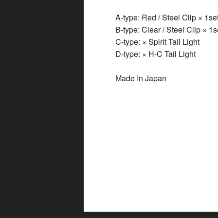
A-type: Red / Steel Clip × 1se
B-type: Clear / Steel Clip × 1s
C-type: × Spirit Tail Light
D-type: × H-C Tail Light
Made In Japan