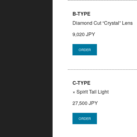
B-TYPE
Diamond Cut “Crystal” Lens
9,020 JPY
C-TYPE
× Spirit Tail Light
27,500 JPY