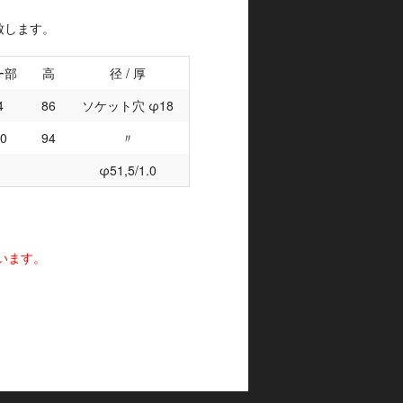
致します。
ー部
高
径 / 厚
4
86
ソケット穴 φ18
60
94
〃
φ51,5/1.0
。
います。