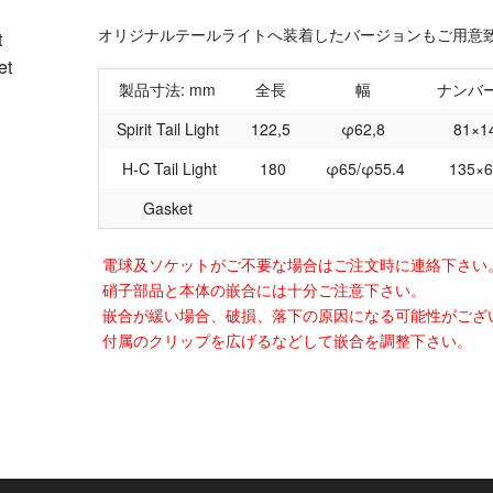
オリジナルテールライトへ装着したバージョンもご用意
t
et
製品寸法: mm
全長
幅
ナンバ
Spirit Tail Light
122,5
φ62,8
81×1
H-C Tail Light
180
φ65/φ55.4
135×
Gasket
電球及ソケットがご不要な場合はご注文時に連絡下さい
硝子部品と本体の嵌合には十分ご注意下さい。
嵌合が緩い場合、破損、落下の原因になる可能性がござ
付属のクリップを広げるなどして嵌合を調整下さい。