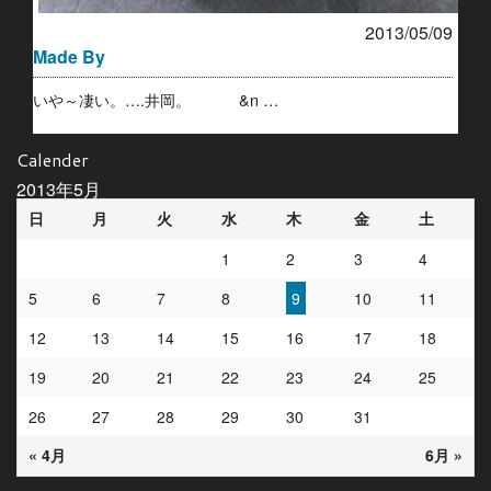
2013/05/09
Made By
いや～凄い。….井岡。 &n …
Calender
2013年5月
日
月
火
水
木
金
土
1
2
3
4
5
6
7
8
9
10
11
12
13
14
15
16
17
18
19
20
21
22
23
24
25
26
27
28
29
30
31
« 4月
6月 »