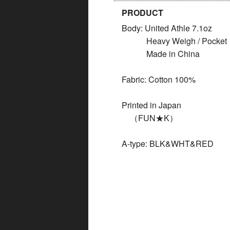
PRODUCT
Body: United Athle 7.1oz
Heavy Weigh / Pocket
Made in China
Fabric: Cotton 100%
Printed in Japan
（FUN★K）
A-type: BLK&WHT&RED