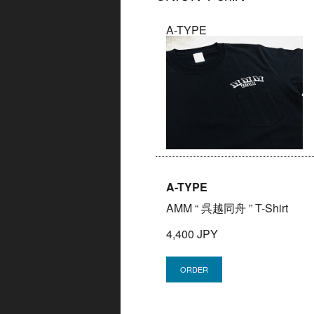
A-TYPE
A-TYPE
AMM “ 呉越同舟 ” T-Shirt
4,400 JPY