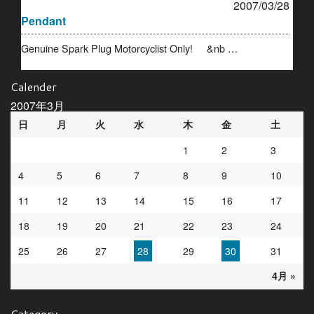
2007/03/28
Pendant
Genuine Spark Plug Motorcyclist Only! &nb …
Calender
2007年3月
日
月
火
水
木
金
土
1
2
3
4
5
6
7
8
9
10
11
12
13
14
15
16
17
18
19
20
21
22
23
24
25
26
27
28
29
30
31
4月 »
Category