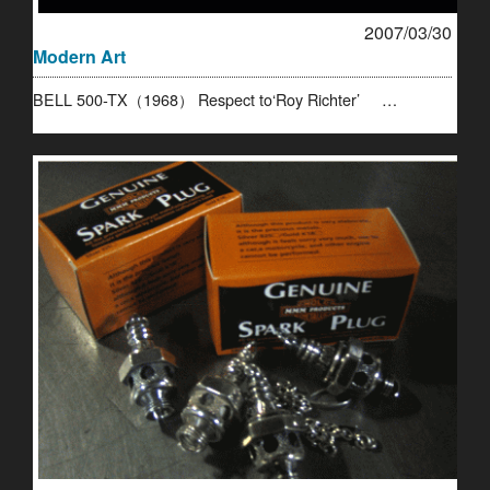
2007/03/30
Modern Art
BELL 500-TX（1968） Respect to‘Roy Richter’ …