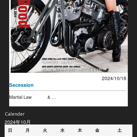
2024/10/18
Secession
Martial Law & …
Calender
2024年10月
日
月
火
水
木
金
土