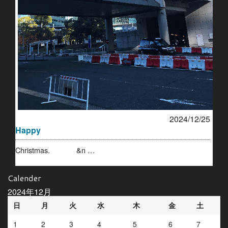
2024/12/25
Happy
Christmas. &n …
Calender
2024年12月
日
月
火
水
木
金
土
1
2
3
4
5
6
7