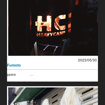
2023/05/30
Fumoto
ppara …