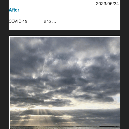
2023/05/24
After
COVID-19. &nb …