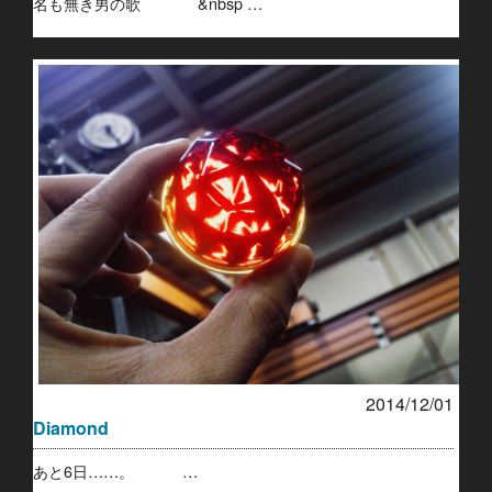
名も無き男の歌 &nbsp …
2014/12/01
Diamond
あと6日……。 …