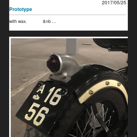
2017/05/25
Prototype
with wax. &nb …