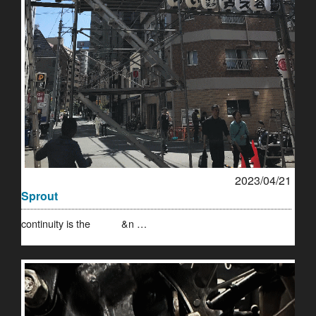
2023/04/21
Sprout
continuity is the &n …