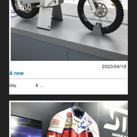
2023/04/19
A new
day. & …