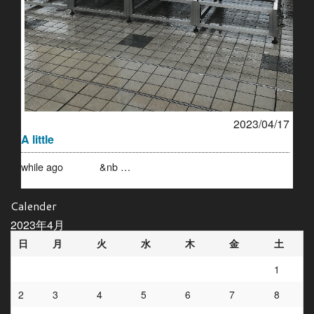
2023/04/17
A little
while ago &nb …
Calender
2023年4月
日
月
火
水
木
金
土
1
2
3
4
5
6
7
8