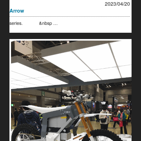
2023/04/20
Arrow
series. &nbsp …