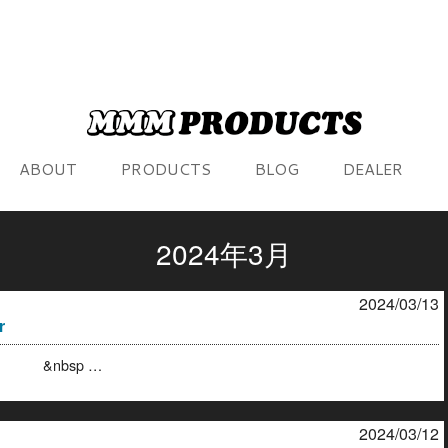
ABOUT
PRODUCTS
BLOG
DEALER
2024年3月
2024/03/13
r
nds &nbsp …
2024/03/12