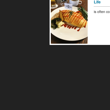
Life
is often