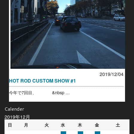
2019/12/04
HOT ROD CUSTOM SHOW #1
今年で7回目、 &nbsp …
Calender
2019年12月
日
月
火
水
木
金
土