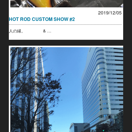
2019/12/05
HOT ROD CUSTOM SHOW #2
人の縁。 & …