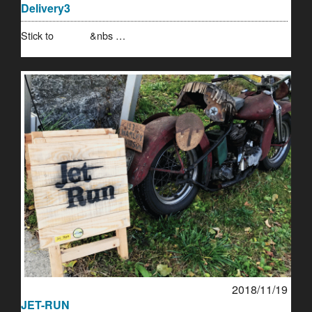
Delivery3
Stick to &nbs …
2018/11/19
JET-RUN