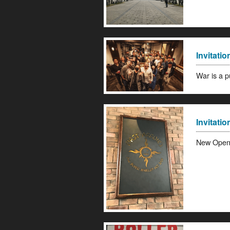
Invitatio
War is a 
Invitatio
New Open