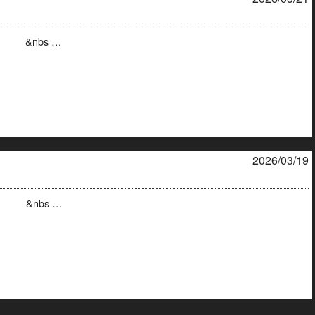
g. &nbs …
2026/03/19
r. &nbs …