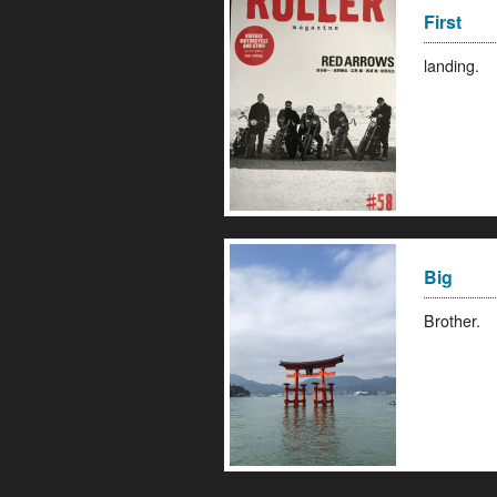
First
landin
Big
Brothe