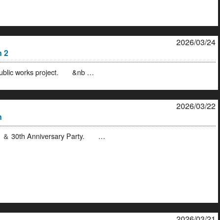
2026/03/24
n 2
public works project. &nb …
2026/03/22
n
 ＆ 30th Anniversary Party. …
2026/03/21