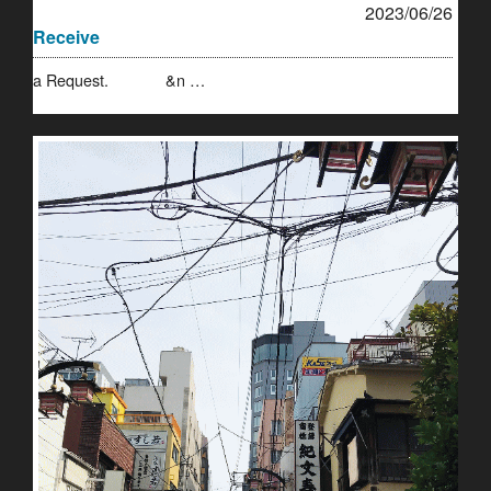
2023/06/26
Receive
a Request. &n …