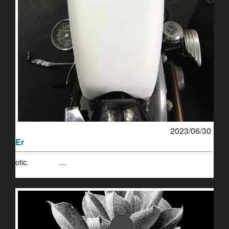
2023/06/30
Er
otic. …