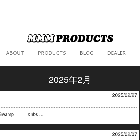
ABOUT
PRODUCTS
BLOG
DEALER
2025年2月
2025/02/27
T
he Swamp &nbs …
2025/02/07