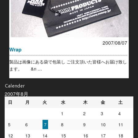
2007/08/07
Wrap
製品は画像にある袋で包装し ご注文頂いた皆様へお届け致し
ます。 &n …
Calender
2007年8月
日
月
火
水
木
金
土
1
2
3
4
5
6
7
8
9
10
11
12
13
14
15
16
17
18