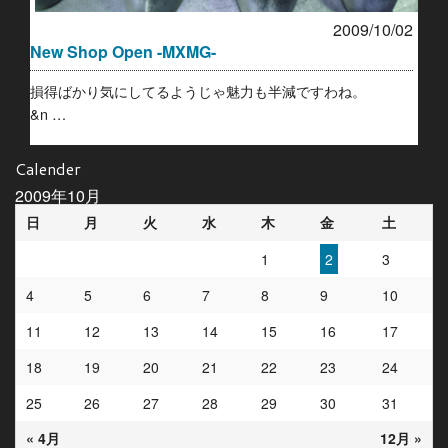
2009/10/02
New Shop Open -MXMG-
損得ばかり気にしてるようじゃ魅力も半減ですわね。
&n …
Calender
2009年10月
日
月
火
水
木
金
土
1
2
3
4
5
6
7
8
9
10
11
12
13
14
15
16
17
18
19
20
21
22
23
24
25
26
27
28
29
30
31
« 4月
12月 »