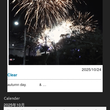
2025/10/24
Clear
autumn day. & …
Calender
2025年10月