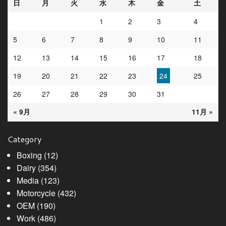
日
月
火
水
木
金
土
1
2
3
4
5
6
7
8
9
10
11
12
13
14
15
16
17
18
19
20
21
22
23
24
25
26
27
28
29
30
31
« 9月
11月 »
Category
Boxing
(12)
Dairy
(354)
Media
(123)
Motorcycle
(432)
OEM
(190)
Work
(486)