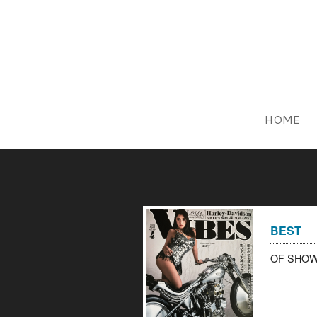
HOME
BEST
OF SH