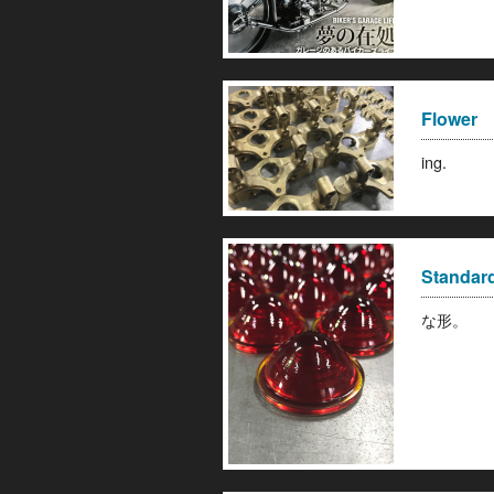
Flower
ing.
Standar
な形。