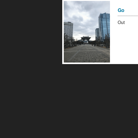
Go
Out 