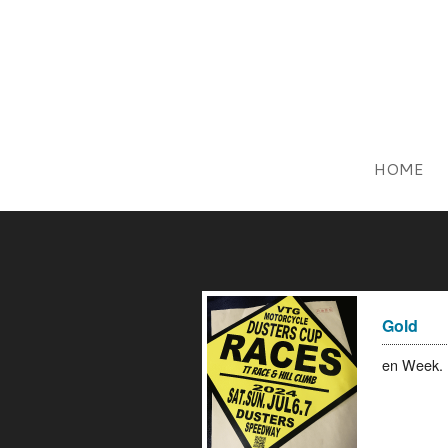
HOME
Gold
en Wee