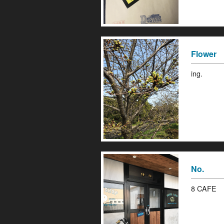
Flower
ing.
No.
8 CA