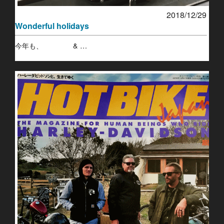
2018/12/29
Wonderful holidays
今年も、 & …