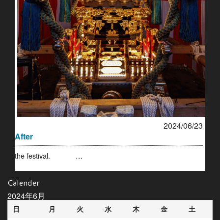
2024/06/23
After
the festival. …
Calender
2024年6月
日
月
火
水
木
金
土