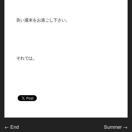
良い週末をお過ごし下さい。
それでは。
←
End
Summer
→
投稿ナビゲーション