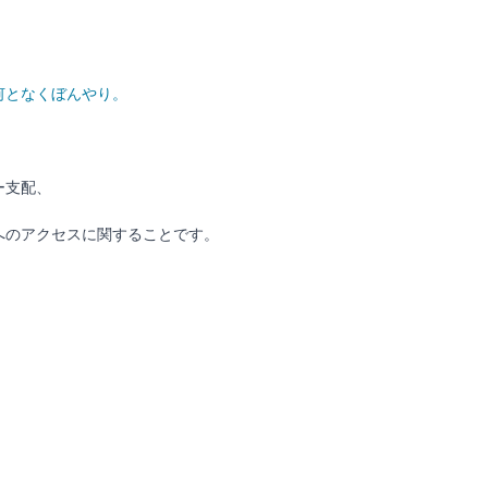
何となくぼんやり。
ー支配、
へのアクセスに関することです。
」