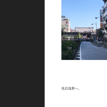
先日浅草へ。